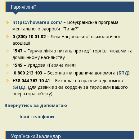
Гарячі лінії
https://howareu.com/
–
Всеукраїнська програма
ментального здоров’я “Ти як?”
0 (800) 10 01 02 –
Лінія Національної психологічної
асоціації
1547 –
Гаряча лінія з питань протидії торгівлі людьми та
домашньому насильству
1545 –
Урядова «Гаряча лінія»
0 800 213 103 –
Безоплатна правнича допомога
(БПД)
+38 044 363 10 41 –
Безоплатна правнича допомога
(БПД)
,
(для дзвінків з-за кордону за тарифами вашого
оператора зв’язку)
Звернутись за допомогою
Інші телефони
Український календар