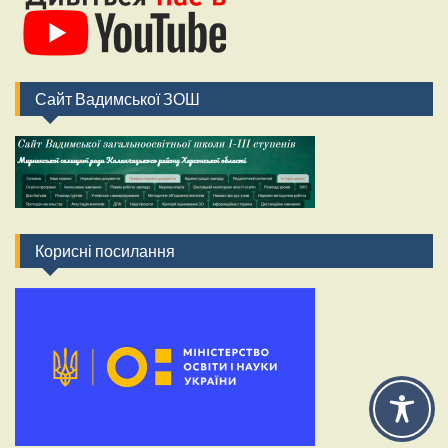
Сайт Вадимської ЗОШ
Корисні посилання