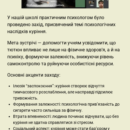
У нашій школі практичним психологом було
проведено захід, присвячений темі психологічних
наслідків куріння.
Мета зустрічі — допомогти учням усвідомити, що
тютюн впливає не лише на фізичне здоров’я, а й на
психіку, формуючи залежність, знижуючи рівень
самоконтролю та руйнуючи особистісні ресурси.
Основні акценти заходу:
Ілюзія “заспокоєння”: куріння створює відчуття
тимчасового розслаблення, але насправді підсилює
тривожність.
Формування залежності: психологічна прив’язаність до
сигарети часто сильніша за фізичну.
Втрата впевненості: людина починає відчувати, що без
куріння не здатна справлятися зі стресом.
Соціальний аспект: куріння може стати бар’єром у