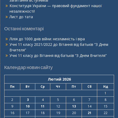
запитання вступників
Конституція України — правовий фундамент нашої
незалежності!
Лист до тата
Останні коментарі
Лілія
до
1000 днів війни: незламність і віра
Учні 11 класу 2021/2022
до
Вітання від батьків “З Днем
Вчителя”
Учні 11 класу
до
Вітання від батьків “З Днем Вчителя”
Календар новин сайту
Лютий 2026
Пн
Вт
Ср
Чт
Пт
Сб
Нд
1
2
3
4
5
6
7
8
9
10
11
12
13
14
15
16
17
18
19
20
21
22