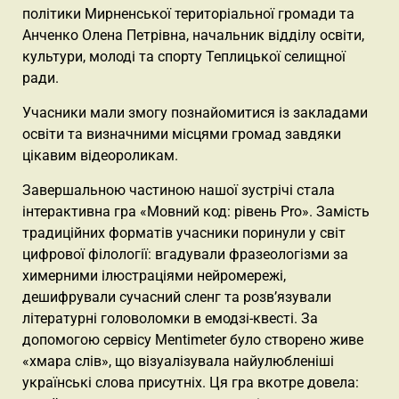
політики Мирненської територіальної громади та
Анченко Олена Петрівна, начальник відділу освіти,
культури, молоді та спорту Теплицької селищної
ради.
Учасники мали змогу познайомитися із закладами
освіти та визначними місцями громад завдяки
цікавим відеороликам.
Завершальною частиною нашої зустрічі стала
інтерактивна гра «Мовний код: рівень Pro». Замість
традиційних форматів учасники поринули у світ
цифрової філології: вгадували фразеологізми за
химерними ілюстраціями нейромережі,
дешифрували сучасний сленг та розв’язували
літературні головоломки в емодзі-квесті. За
допомогою сервісу Mentimeter було створено живе
«хмара слів», що візуалізувала найулюбленіші
українські слова присутніх. Ця гра вкотре довела: