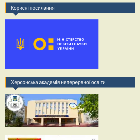
Корисні посилання
Херсонська академія неперервної освіти