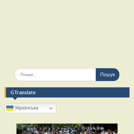
GTranslate
Українська