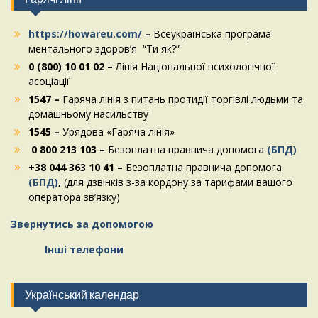
https://howareu.com/
–
Всеукраїнська програма
ментального здоров’я “Ти як?”
0 (800) 10 01 02 –
Лінія Національної психологічної
асоціації
1547 –
Гаряча лінія з питань протидії торгівлі людьми та
домашньому насильству
1545 –
Урядова «Гаряча лінія»
0 800 213 103 –
Безоплатна правнича допомога
(БПД)
+38 044 363 10 41 –
Безоплатна правнича допомога
(БПД)
,
(для дзвінків з-за кордону за тарифами вашого
оператора зв’язку)
Звернутись за допомогою
Інші телефони
Український календар