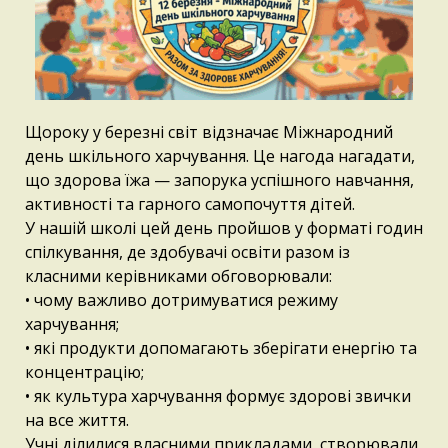
Щороку у березні світ відзначає Міжнародний
день шкільного харчування. Це нагода нагадати,
що здорова їжа — запорука успішного навчання,
активності та гарного самопочуття дітей.
У нашій школі цей день пройшов у форматі годин
спілкування, де здобувачі освіти разом із
класними керівниками обговорювали:
• чому важливо дотримуватися режиму
харчування;
• які продукти допомагають зберігати енергію та
концентрацію;
• як культура харчування формує здорові звички
на все життя.
Учні ділилися власними прикладами, створювали