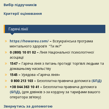
Вибір підручників
Критерії оцінювання
Гарячі лінії
https://howareu.com/
–
Всеукраїнська програма
ментального здоров’я “Ти як?”
0 (800) 10 01 02 –
Лінія Національної психологічної
асоціації
1547 –
Гаряча лінія з питань протидії торгівлі людьми та
домашньому насильству
1545 –
Урядова «Гаряча лінія»
0 800 213 103 –
Безоплатна правнича допомога
(БПД)
+38 044 363 10 41 –
Безоплатна правнича допомога
(БПД)
,
(для дзвінків з-за кордону за тарифами вашого
оператора зв’язку)
Звернутись за допомогою