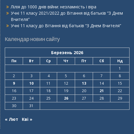
Лілія
до
1000 днів війни: незламність і віра
Учні 11 класу 2021/2022
до
Вітання від батьків “З Днем
Вчителя”
Учні 11 класу
до
Вітання від батьків “З Днем Вчителя”
Календар новин сайту
Березень 2026
Пн
Вт
Ср
Чт
Пт
Сб
Нд
1
2
3
4
5
6
7
8
9
10
11
12
13
14
15
16
17
18
19
20
21
22
23
24
25
26
27
28
29
30
31
« Лют
Кві »