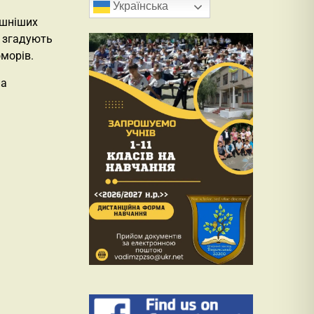
Українська
ашніших
т згадують
оморів.
на