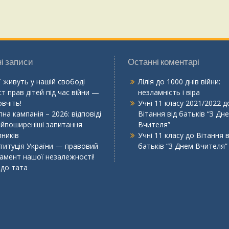
і записи
Останні коментарі
ї живуть у нашій свободі
Лілія
до
1000 днів війни:
т прав дітей під час війни —
незламність і віра
вчіть!
Учні 11 класу 2021/2022
д
на кампанія – 2026: відповіді
Вітання від батьків “З Дн
айпоширеніші запитання
Вчителя”
пників
Учні 11 класу
до
Вітання в
титуція України — правовий
батьків “З Днем Вчителя”
амент нашої незалежності!
 до тата