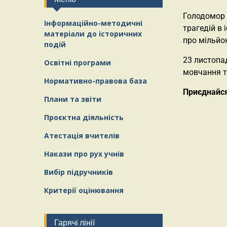
Голодомор 
Інформаційно-методичні
трагедій в 
матеріали
д
о історичних
про мільйо
подій
23 листопад
Освітні програми
мовчання т
Нормативно-правова база
Приєднайся 
Плани та звіти
Проєктна діяльність
Атестація вчителів
Накази про рух учнів
Вибір підручників
Критерії оцінювання
Гарячі лінії