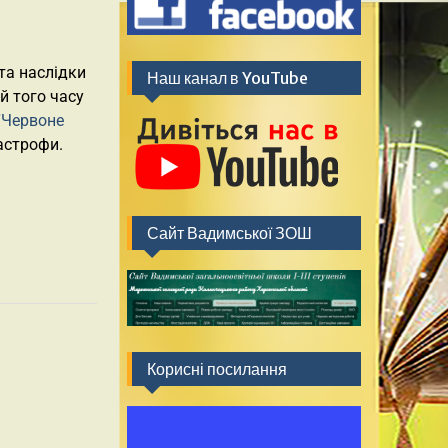
та наслідки
Наш канал в YouTube
й того часу
“Червоне
астрофи.
Сайт Вадимської ЗОШ
Корисні посилання