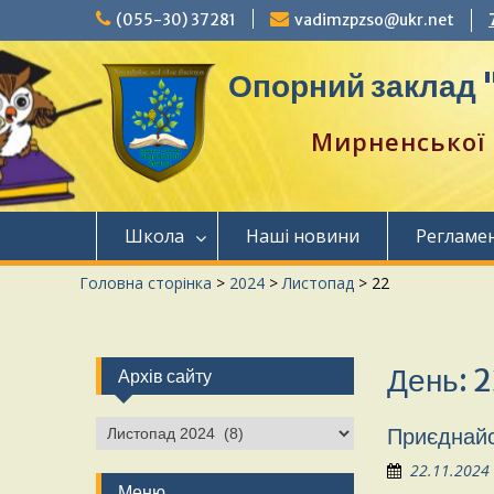
(055-30) 37281
vadimzpzso@ukr.net
Опорний заклад "
Мирненської 
Школа
Наші новини
Регламе
Головна сторінка
>
2024
>
Листопад
>
22
День:
2
Архів сайту
Приєднайся
22.11.2024
Меню