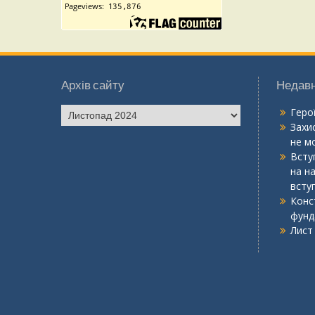
Архів сайту
Недавн
Геро
Захис
не мо
Вступ
на н
всту
Конс
фунд
Лист