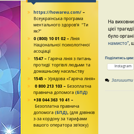
https://howareu.com/
–
Всеукраїнська програма
На виховни
ментального здоров’я “Ти
цієї трагед
як?”
було орган
0 (800) 10 01 02 –
Лінія
намисто”
, 
Національної психологічної
асоціації
1547 –
Гаряча лінія з питань
Поділитись цим
протидії торгівлі людьми та
Instagram
домашньому насильству
1545 –
Урядова «Гаряча лінія»
Залишити
0 800 213 103 –
Безоплатна
правнича допомога
(БПД)
+38 044 363 10 41 –
Безоплатна правнича
допомога
(БПД)
,
(для дзвінків
з-за кордону за тарифами
вашого оператора зв’язку)