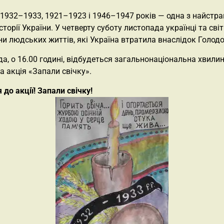
1932–1933, 1921–1923 і 1946–1947 років — одна з найстр
історії України. У четверту суботу листопада українці та сві
ни людських життів, які Україна втратила внаслідок Голод
а, о 16.00 годині, відбудеться загальнонаціональна хвили
а акція «Запали свічку».
до акції! Запали свічку!