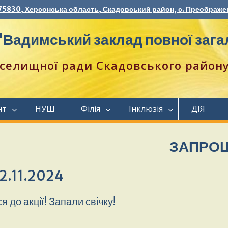
75830, Херсонська область, Скадовський район, с. Преображен
Вадимський заклад повної загал
селищної ради Скадовського району 
нт
НУШ
Філія
Інклюзія
ДІЯ
ЗАПРОШУЄМО 
2.11.2024
 до акції! Запали свічку!