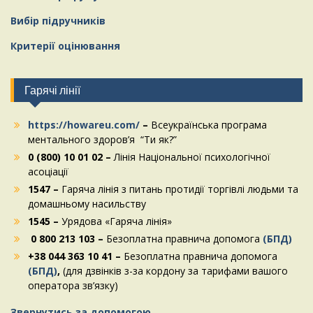
Вибір підручників
Критерії оцінювання
Гарячі лінії
https://howareu.com/
–
Всеукраїнська програма
ментального здоров’я “Ти як?”
0 (800) 10 01 02 –
Лінія Національної психологічної
асоціації
1547 –
Гаряча лінія з питань протидії торгівлі людьми та
домашньому насильству
1545 –
Урядова «Гаряча лінія»
0 800 213 103 –
Безоплатна правнича допомога
(БПД)
+38 044 363 10 41 –
Безоплатна правнича допомога
(БПД)
,
(для дзвінків з-за кордону за тарифами вашого
оператора зв’язку)
Звернутись за допомогою