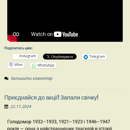
Поділитись цим:
Instagram
Telegram
Viber
WhatsApp
Залишити коментар
Приєднайся до акції! Запали свічку!
22.11.2024
Голодомор 1932–1933, 1921–1923 і 1946–1947
років — одна з найстрашніших трагедій в історії