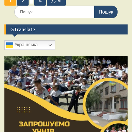
1
2
4
Далі
…
GTranslate
Українська