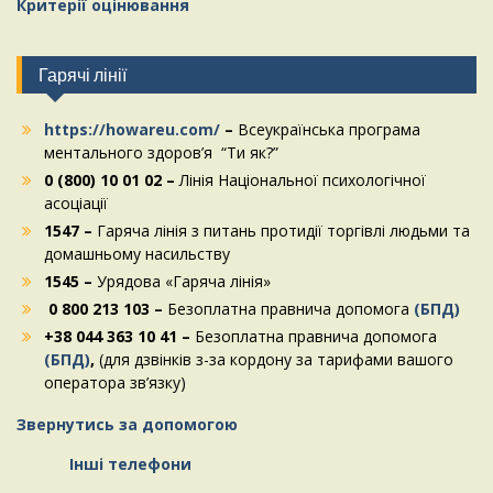
Критерії оцінювання
Гарячі лінії
https://howareu.com/
–
Всеукраїнська програма
ментального здоров’я “Ти як?”
0 (800) 10 01 02 –
Лінія Національної психологічної
асоціації
1547 –
Гаряча лінія з питань протидії торгівлі людьми та
домашньому насильству
1545 –
Урядова «Гаряча лінія»
0 800 213 103 –
Безоплатна правнича допомога
(БПД)
+38 044 363 10 41 –
Безоплатна правнича допомога
(БПД)
,
(для дзвінків з-за кордону за тарифами вашого
оператора зв’язку)
Звернутись за допомогою
Інші телефони