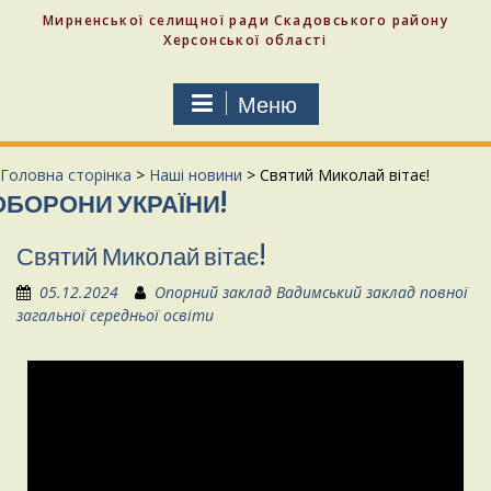
Мирненської селищної ради Скадовського району
Херсонської області
Меню
Головна сторінка
>
Наші новини
>
Святий Миколай вітає!
НИ УКРАЇНИ!
Святий Миколай вітає!
05.12.2024
Опорний заклад Вадимський заклад повної
загальної середньої освіти