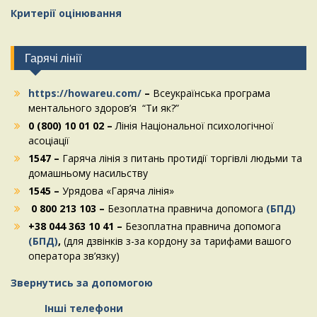
Критерії оцінювання
Гарячі лінії
https://howareu.com/
–
Всеукраїнська програма
ментального здоров’я “Ти як?”
0 (800) 10 01 02 –
Лінія Національної психологічної
асоціації
1547 –
Гаряча лінія з питань протидії торгівлі людьми та
домашньому насильству
1545 –
Урядова «Гаряча лінія»
0 800 213 103 –
Безоплатна правнича допомога
(БПД)
+38 044 363 10 41 –
Безоплатна правнича допомога
(БПД)
,
(для дзвінків з-за кордону за тарифами вашого
оператора зв’язку)
Звернутись за допомогою
Інші телефони