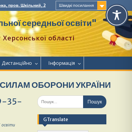
ка, пров. Шкільний, 2
Швидкі посилання
ьної середньої освіти"
Херсонської області
Дистанційно
Інформація
М ОБОРОНИ УКРАЇНИ!
Шукати:
9-35-
GTranslate
ї освіти