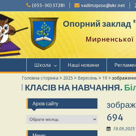
Перейти
(055-30) 37281
vadimzpzso@ukr.net
до
вмісту
Опорний заклад "
Мирненської 
Школа
Наші новини
Регламе
Головна сторінка
>
2025
>
Вересень
>
19
>
зображення
 КЛАСІВ НА НАВЧАННЯ.
Більше
зобра
Архів сайту
694
Архів
сайту
19.09.2025
Меню