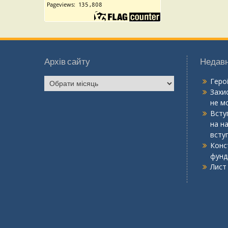
Архів сайту
Недавн
Архів
Геро
сайту
Захис
не мо
Вступ
на н
всту
Конс
фунд
Лист