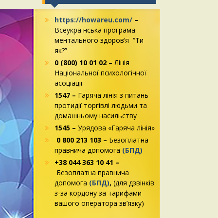
https://howareu.com/
–
Всеукраїнська програма
ментального здоров’я “Ти
як?”
0 (800) 10 01 02 –
Лінія
Національної психологічної
асоціації
1547 –
Гаряча лінія з питань
протидії торгівлі людьми та
домашньому насильству
1545 –
Урядова «Гаряча лінія»
0 800 213 103 –
Безоплатна
правнича допомога
(БПД)
+38 044 363 10 41 –
Безоплатна правнича
допомога
(БПД)
,
(для дзвінків
з-за кордону за тарифами
вашого оператора зв’язку)