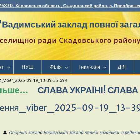
75830, Херсонська область, Скадовський район, с. Преображен
Вадимський заклад повної загал
селищної ради Скадовського району 
нт
НУШ
Філія
Інклюзія
ДІЯ
_viber_2025-09-19_13-39-35-694
…
СЛАВА УКРАЇНІ! СЛАВА СИЛА
ження_viber_2025-09-19_13-3
Опорний заклад Вадимський заклад повної загальної середньо