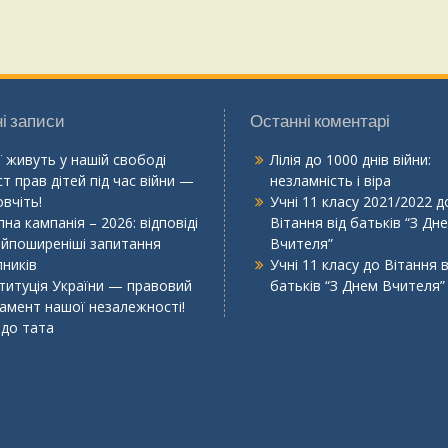
і записи
Останні коментарі
ї живуть у нашій свободі
Лілія
до
1000 днів війни:
т прав дітей під час війни —
незламність і віра
вчіть!
Учні 11 класу 2021/2022
д
на кампанія – 2026: відповіді
Вітання від батьків “З Дн
айпоширеніші запитання
Вчителя”
пників
Учні 11 класу
до
Вітання в
титуція України — правовий
батьків “З Днем Вчителя”
амент нашої незалежності!
 до тата