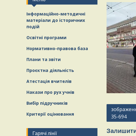
Інформаційно-методичні
матеріали
д
о історичних
подій
Освітні програми
Нормативно-правова база
Плани та звіти
Проєктна діяльність
Атестація вчителів
Накази про рух учнів
Вибір підручників
Навігація
зображенн
Критерії оцінювання
35-694
записів
Залишити
Гарячі лінії