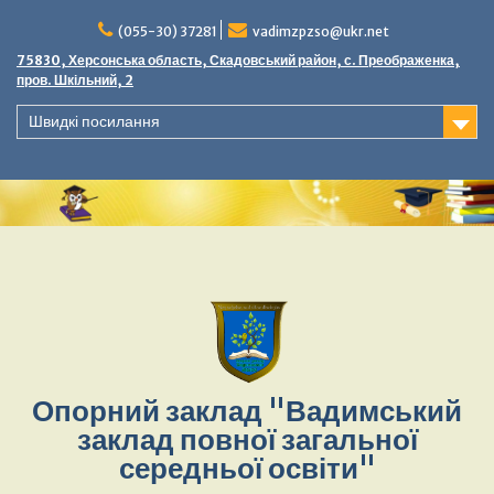
Перейти
до
(055-30) 37281
vadimzpzso@ukr.net
вмісту
75830, Херсонська область, Скадовський район, с. Преображенка,
пров. Шкільний, 2
Швидкі посилання
Опорний заклад "Вадимський
заклад повної загальної
середньої освіти"