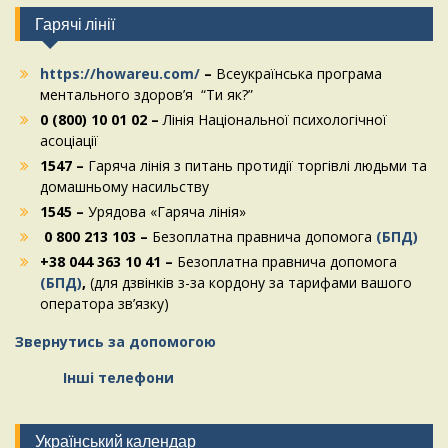
Гарячі лінії
https://howareu.com/
–
Всеукраїнська програма
ментального здоров’я “Ти як?”
0 (800) 10 01 02 –
Лінія Національної психологічної
асоціації
1547 –
Гаряча лінія з питань протидії торгівлі людьми та
домашньому насильству
1545 –
Урядова «Гаряча лінія»
0 800 213 103 –
Безоплатна правнича допомога
(БПД)
+38 044 363 10 41 –
Безоплатна правнича допомога
(БПД)
,
(для дзвінків з-за кордону за тарифами вашого
оператора зв’язку)
Звернутись за допомогою
Інші телефони
Український календар