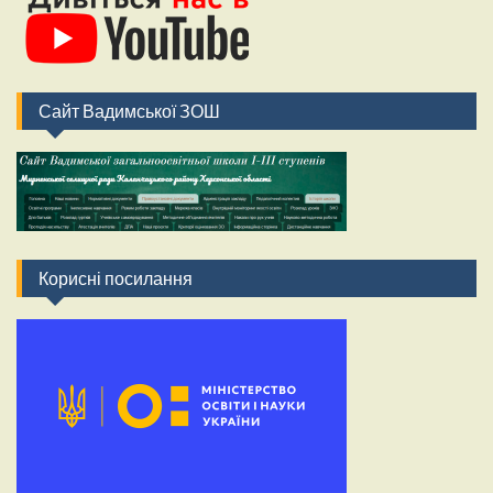
Сайт Вадимської ЗОШ
Корисні посилання