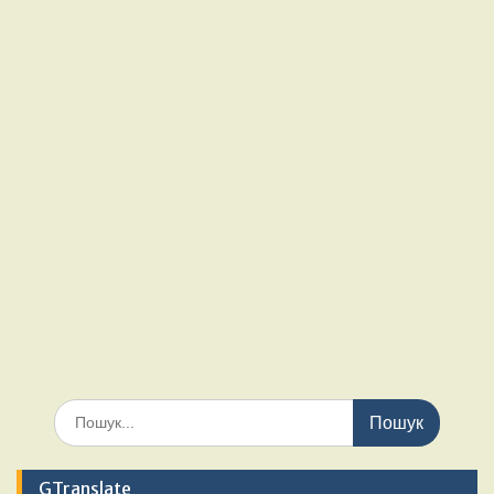
Шукати:
GTranslate