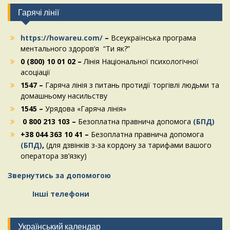
Гарячі лінії
https://howareu.com/
–
Всеукраїнська програма
ментального здоров’я “Ти як?”
0 (800) 10 01 02 –
Лінія Національної психологічної
асоціації
1547 –
Гаряча лінія з питань протидії торгівлі людьми та
домашньому насильству
1545 –
Урядова «Гаряча лінія»
0 800 213 103 –
Безоплатна правнича допомога
(БПД)
+38 044 363 10 41 –
Безоплатна правнича допомога
(БПД)
,
(для дзвінків з-за кордону за тарифами вашого
оператора зв’язку)
Звернутись за допомогою
Інші телефони
Український календар