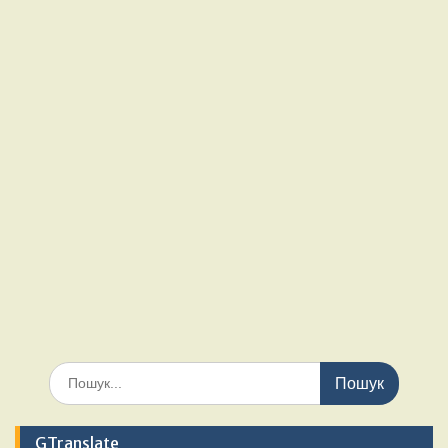
Шукати:
GTranslate