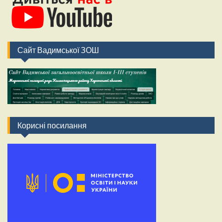
Сайт Вадимської ЗОШ
Корисні посилання