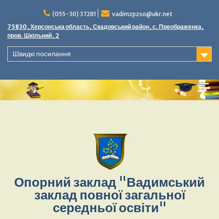
Перейти
до
(055-30) 37281
vadimzpzso@ukr.net
вмісту
75830, Херсонська область, Скадовський район, с. Преображенка,
пров. Шкільний, 2
Швидкі посилання
Опорний заклад "Вадимський
заклад повної загальної
середньої освіти"