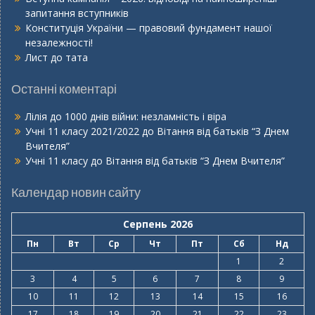
запитання вступників
Конституція України — правовий фундамент нашої
незалежності!
Лист до тата
Останні коментарі
Лілія
до
1000 днів війни: незламність і віра
Учні 11 класу 2021/2022
до
Вітання від батьків “З Днем
Вчителя”
Учні 11 класу
до
Вітання від батьків “З Днем Вчителя”
Календар новин сайту
Серпень 2026
Пн
Вт
Ср
Чт
Пт
Сб
Нд
1
2
3
4
5
6
7
8
9
10
11
12
13
14
15
16
17
18
19
20
21
22
23