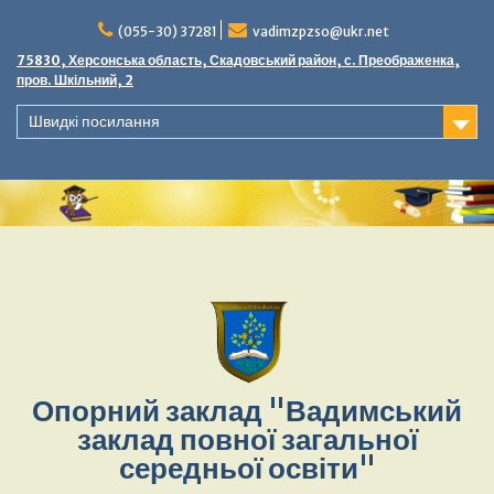
Перейти
до
(055-30) 37281
vadimzpzso@ukr.net
вмісту
75830, Херсонська область, Скадовський район, с. Преображенка,
пров. Шкільний, 2
Швидкі посилання
Опорний заклад "Вадимський
заклад повної загальної
середньої освіти"