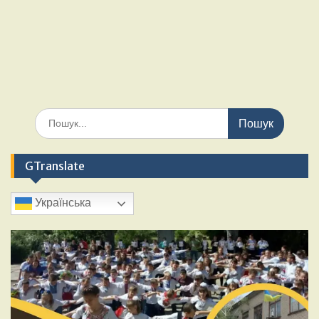
Шукати:
GTranslate
Українська