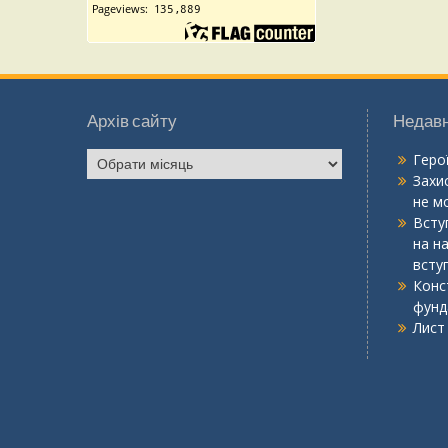
Архів сайту
Недавн
Архів
Геро
сайту
Захис
не мо
Вступ
на н
всту
Конс
фунд
Лист