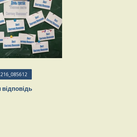
216_085612
 відповідь