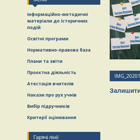
Інформаційно-методичні
матеріали
д
о історичних
подій
Освітні програми
Нормативно-правова база
Плани та звіти
Проєктна діяльність
Навігація
IMG_20201
записів
Атестація вчителів
Залишити
Накази про рух учнів
Вибір підручників
Критерії оцінювання
Гарячі лінії