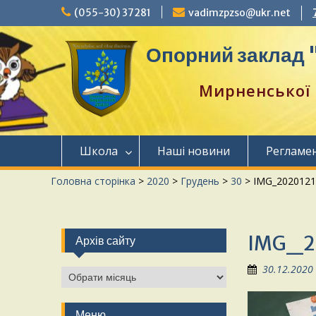
Перейти
(055-30) 37281
vadimzpzso@ukr.net
до
вмісту
Опорний заклад "
Мирненської 
Школа
Наші новини
Регламе
Головна сторінка
>
2020
>
Грудень
>
30
>
IMG_2020121
IMG_2
Архів сайту
30.12.2020
Архів
сайту
Меню