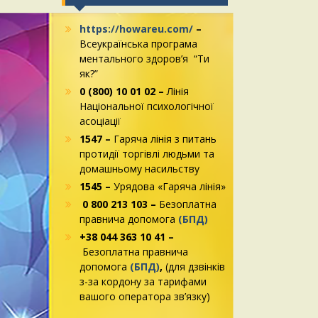
https://howareu.com/
–
Всеукраїнська програма
ментального здоров’я “Ти
як?”
0 (800) 10 01 02 –
Лінія
Національної психологічної
асоціації
1547 –
Гаряча лінія з питань
протидії торгівлі людьми та
домашньому насильству
1545 –
Урядова «Гаряча лінія»
0 800 213 103 –
Безоплатна
правнича допомога
(БПД)
+38 044 363 10 41 –
Безоплатна правнича
допомога
(БПД)
,
(для дзвінків
з-за кордону за тарифами
вашого оператора зв’язку)