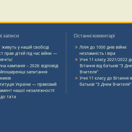
і записи
Останні коментарі
ї живуть у нашій свободі
Лілія
до
1000 днів війни:
т прав дітей під час війни —
незламність і віра
вчіть!
Учні 11 класу 2021/2022
д
на кампанія – 2026: відповіді
Вітання від батьків “З Дн
айпоширеніші запитання
Вчителя”
пників
Учні 11 класу
до
Вітання в
титуція України — правовий
батьків “З Днем Вчителя”
амент нашої незалежності!
 до тата