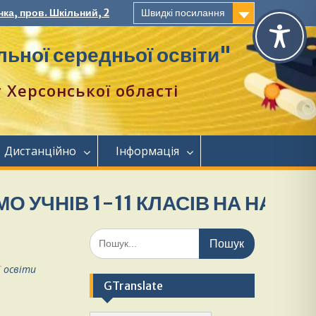
ка, пров. Шкільний, 2
Швидкі посилання
ьної середньої освіти"
Херсонської області
Дистанційно
Інформація
В 1-11 КЛАСІВ НА НАВЧАННЯ.
Шукати:
ї освіти
GTranslate