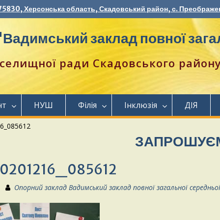
75830, Херсонська область, Скадовський район, с. Преображен
Вадимський заклад повної загал
селищної ради Скадовського району 
нт
НУШ
Філія
Інклюзія
ДІЯ
6_085612
ЗАПРОШУЄМО УЧНІ
0201216_085612
Опорний заклад Вадимський заклад повної загальної середньо