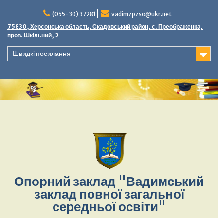
Перейти
до
(055-30) 37281
vadimzpzso@ukr.net
вмісту
75830, Херсонська область, Скадовський район, с. Преображенка,
пров. Шкільний, 2
Швидкі посилання
Опорний заклад "Вадимський
заклад повної загальної
середньої освіти"