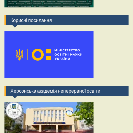
Корисні посилання
Херсонська академія неперервної освіти