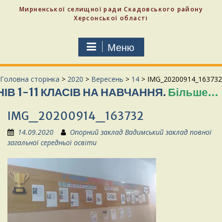
Мирненської селищної ради Скадовського району
Херсонської області
Меню
Головна сторінка
>
2020
>
Вересень
>
14
>
IMG_20200914_163732
11 КЛАСІВ НА НАВЧАННЯ.
Більше…
СЛАВ
IMG_20200914_163732
14.09.2020
Опорний заклад Вадимський заклад повної
загальної середньої освіти