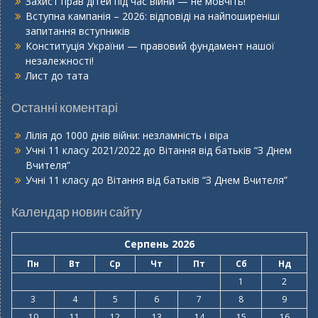
Захист прав дітей під час війни — не мовчіть!
Вступна кампанія – 2026: відповіді на найпоширеніші
запитання вступників
Конституція України — правовий фундамент нашої
незалежності!
Лист до тата
Останні коментарі
Лілія
до
1000 днів війни: незламність і віра
Учні 11 класу 2021/2022
до
Вітання від батьків “З Днем
Вчителя”
Учні 11 класу
до
Вітання від батьків “З Днем Вчителя”
Календар новин сайту
Серпень 2026
Пн
Вт
Ср
Чт
Пт
Сб
Нд
1
2
3
4
5
6
7
8
9
10
11
12
13
14
15
16