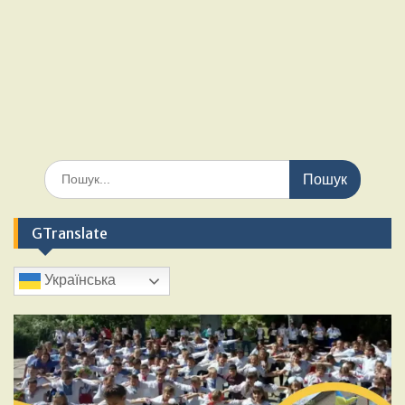
Шукати:
GTranslate
Українська