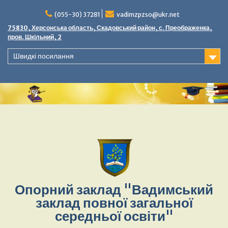
Перейти
до
(055-30) 37281
vadimzpzso@ukr.net
вмісту
75830, Херсонська область, Скадовський район, с. Преображенка,
пров. Шкільний, 2
Швидкі посилання
Опорний заклад "Вадимський
заклад повної загальної
середньої освіти"