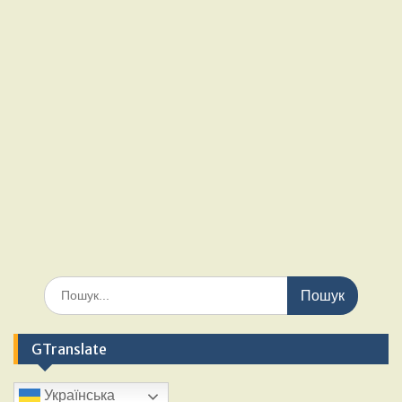
Шукати:
GTranslate
Українська