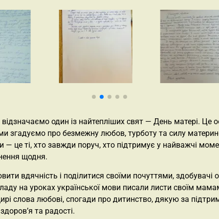
и відзначаємо один із найтепліших свят — День матері. Це 
 ми згадуємо про безмежну любов, турботу та силу матери
 — це ті, хто завжди поруч, хто підтримує у найважчі моме
нення щодня.
вити вдячність і поділитися своїми почуттями, здобувачі о
ладу на уроках української мови писали листи своїм мамам
ирі слова любові, спогади про дитинство, дякую за підтри
здоров’я та радості.