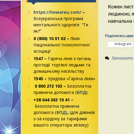
Кожен лист
https://howareu.com/
–
людиною, я
Всеукраїнська програма
навчальна 
ментального здоров’я “Ти
як?”
Поділитись цим
0 (800) 10 01 02 –
Лінія
Instagram
Національної психологічної
асоціації
Залишити
1547 –
Гаряча лінія з питань
протидії торгівлі людьми та
домашньому насильству
1545 –
Урядова «Гаряча лінія»
0 800 213 103 –
Безоплатна
правнича допомога
(БПД)
+38 044 363 10 41 –
Безоплатна правнича
допомога
(БПД)
,
(для дзвінків
з-за кордону за тарифами
вашого оператора зв’язку)