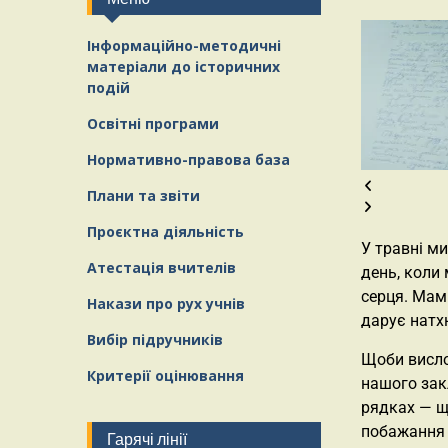
Інформаційно-методичні
матеріали
д
о історичних
подій
Освітні програми
Нормативно-правова база
Плани та звіти
Проєктна діяльність
У травні м
Атестація вчителів
день, коли
серця. Мами
Накази про рух учнів
дарує натх
Вибір підручників
Щоби висло
Критерії оцінювання
нашого зак
рядках — щ
побажання 
Гарячі лінії