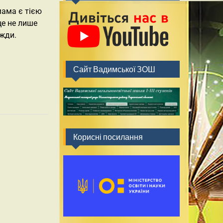
мама є тією
це не лише
вжди.
Сайт Вадимської ЗОШ
Корисні посилання