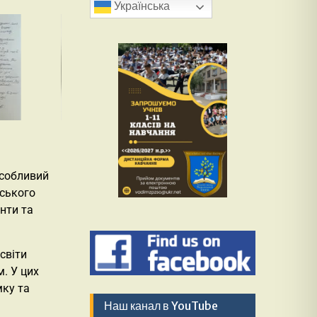
Українська
особливий
нського
нти та
світи
. У цих
мку та
Наш канал в YouTube