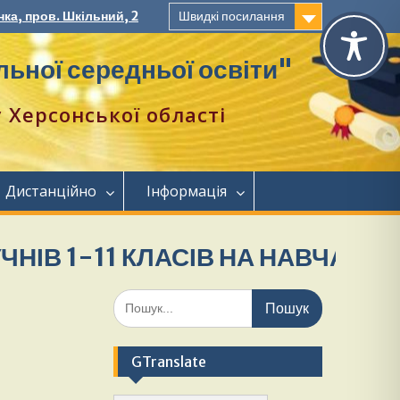
ка, пров. Шкільний, 2
Швидкі посилання
ьної середньої освіти"
Херсонської області
Дистанційно
Інформація
-11 КЛАСІВ НА НАВЧАННЯ.
Біл
GTranslate