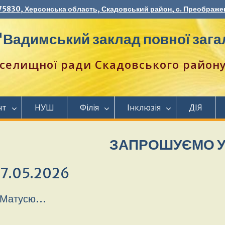
75830, Херсонська область, Скадовський район, с. Преображен
Вадимський заклад повної загал
селищної ради Скадовського району 
нт
НУШ
Філія
Інклюзія
ДІЯ
ЗАПРОШУЄМО УЧНІВ 1
7.05.2026
 Матусю…