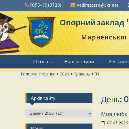
(055-30) 37281
vadimzpzso@ukr.net
Опорний заклад "
Мирненської 
Школа
Наші новини
Регламе
Головна сторінка
>
2026
>
Травень
>
07
День:
0
Архів сайту
Моя люба
07.05.2026
Меню