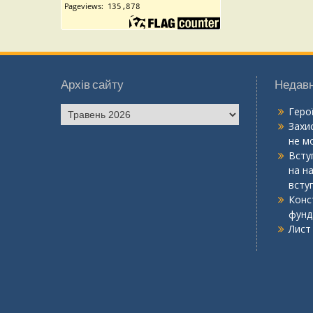
Архів сайту
Недавн
Геро
Захис
не мо
Вступ
на н
всту
Конс
фунд
Лист