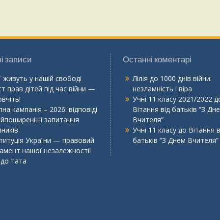
і записи
Останні коментарі
ї живуть у нашій свободі
Лілія
до
1000 днів війни:
т прав дітей під час війни —
незламність і віра
вчіть!
Учні 11 класу 2021/2022
д
на кампанія – 2026: відповіді
Вітання від батьків “З Дн
айпоширеніші запитання
Вчителя”
пників
Учні 11 класу
до
Вітання в
титуція України — правовий
батьків “З Днем Вчителя”
амент нашої незалежності!
 до тата