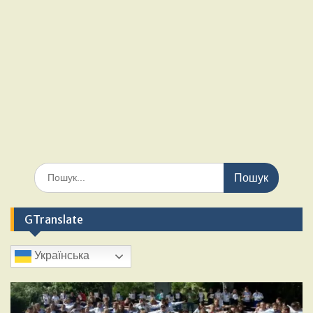
Шукати:
GTranslate
Українська