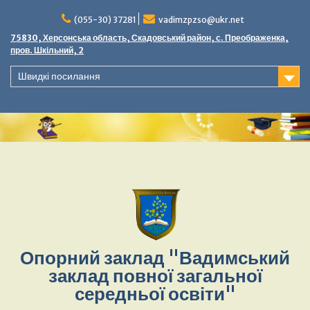
Перейти
до
(055-30) 37281
vadimzpzso@ukr.net
вмісту
75830, Херсонська область, Скадовський район, с. Преображенка,
пров. Шкільний, 2
Швидкі посилання
Опорний заклад "Вадимський
заклад повної загальної
середньої освіти"