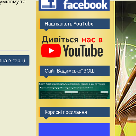
зумілому та
Наш канал в YouTube
на в серці
Сайт Вадимської ЗОШ
Корисні посилання