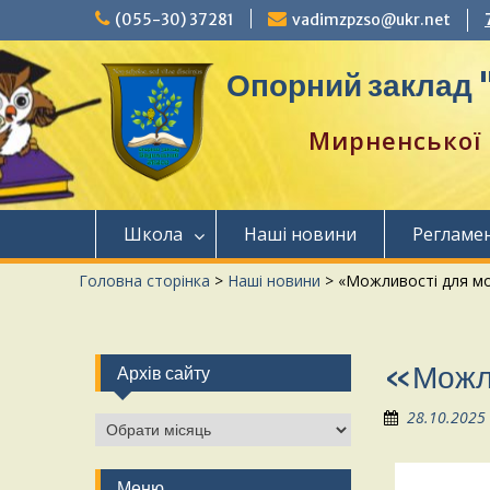
(055-30) 37281
vadimzpzso@ukr.net
Опорний заклад "
Мирненської 
Школа
Наші новини
Регламе
Головна сторінка
>
Наші новини
>
«Можливості для мо
«Можли
Архів сайту
28.10.2025
Меню