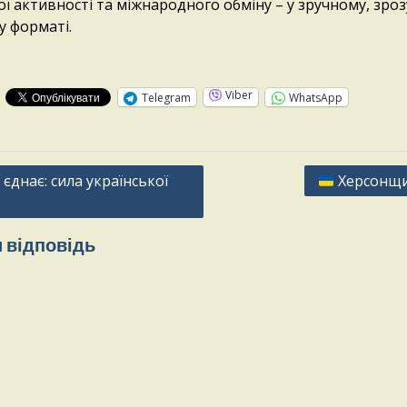
ї активності та міжнародного обміну – у зручному, зро
у форматі.
:
Viber
Telegram
WhatsApp
єднає: сила української
Херсонщи
 відповідь