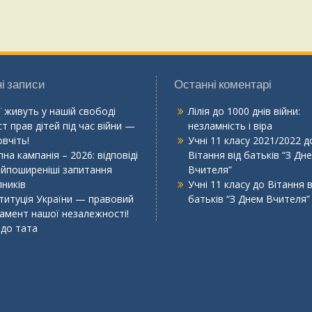
і записи
Останні коментарі
ї живуть у нашій свободі
Лілія
до
1000 днів війни:
т прав дітей під час війни —
незламність і віра
вчіть!
Учні 11 класу 2021/2022
д
на кампанія – 2026: відповіді
Вітання від батьків “З Дн
айпоширеніші запитання
Вчителя”
пників
Учні 11 класу
до
Вітання в
титуція України — правовий
батьків “З Днем Вчителя”
амент нашої незалежності!
 до тата