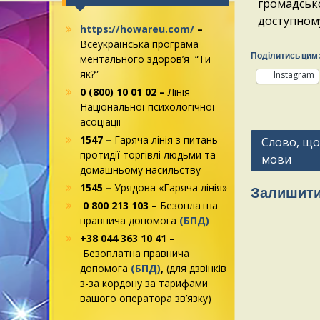
громадсько
доступном
https://howareu.com/
–
Всеукраїнська програма
Поділитись цим
ментального здоров’я “Ти
як?”
Instagram
0 (800) 10 01 02 –
Лінія
Національної психологічної
асоціації
1547 –
Гаряча лінія з питань
Слово, що 
протидії торгівлі людьми та
мови
домашньому насильству
1545 –
Урядова «Гаряча лінія»
Залишити
0 800 213 103 –
Безоплатна
правнича допомога
(БПД)
+38 044 363 10 41 –
Безоплатна правнича
допомога
(БПД)
,
(для дзвінків
з-за кордону за тарифами
вашого оператора зв’язку)