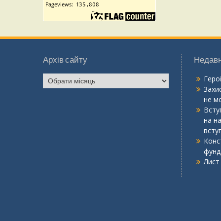
Архів сайту
Недавн
Геро
Захис
не мо
Вступ
на н
всту
Конс
фунд
Лист