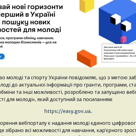
во молоді та спорту України повідомляє, що з метою за
лоді до актуальної інформації про гранти, програми, ст
обміни та інші можливості, розроблено та запущено ве
і для молоді», який доступний за посиланням:
https://easy.gov.ua
.
орення вебпорталу є надання молоді єдиного цифрово
де зібрано всі можливості для навчання, кар’єрного зрос