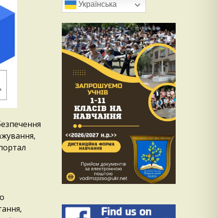
Українська
безпечення
ажування,
бпортал
го
тання,