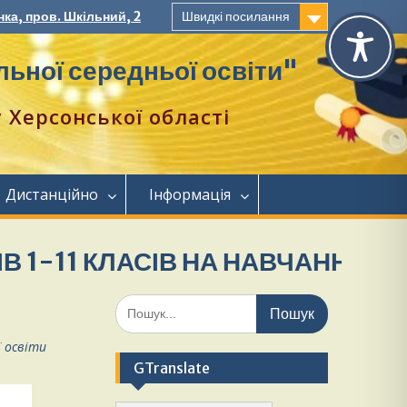
ка, пров. Шкільний, 2
Швидкі посилання
ьної середньої освіти"
Херсонської області
Дистанційно
Інформація
 КЛАСІВ НА НАВЧАННЯ.
Більше
ї освіти
GTranslate