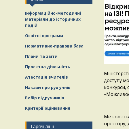
Інформаційно-методичні
матеріали
д
о історичних
подій
Освітні програми
Нормативно-правова база
Плани та звіти
Проєктна діяльність
Міністерст
Атестація вчителів
доступу мо
конкурси, 
Накази про рух учнів
«Можливост
Вибір підручників
Критерії оцінювання
Метою ств
простору, 
Гарячі лінії