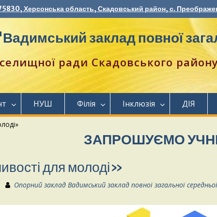
75830, Херсонська область, Скадовський район, с. Преображен
Вадимський заклад повної загал
селищної ради Скадовського району 
нт
НУШ
Філія
Інклюзія
ДІЯ
лоді»
ЗАПРОШУЄМО УЧНІВ 1-11
вості для молоді»
Опорний заклад Вадимський заклад повної загальної середньо