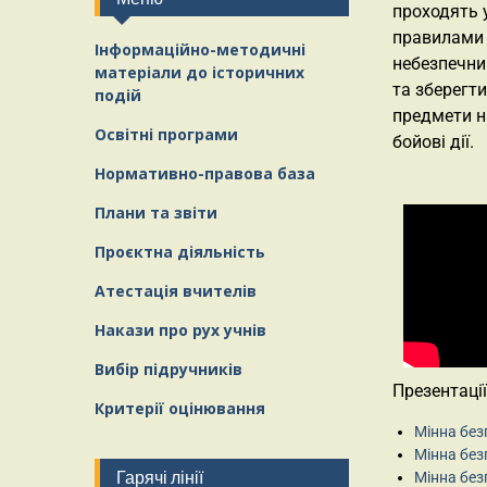
проходять у
правилами 
Інформаційно-методичні
небезпечни
матеріали
д
о історичних
та зберегти
подій
предмети н
Освітні програми
бойові дії.
Нормативно-правова база
Плани та звіти
Проєктна діяльність
Атестація вчителів
Накази про рух учнів
Вибір підручників
Презентації
Критерії оцінювання
Мінна безп
Мінна безп
Гарячі лінії
Мінна без