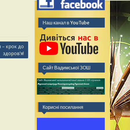
Наш канал в YouTube
 – крок до
здоров’я!
Сайт Вадимської ЗОШ
Корисні посилання