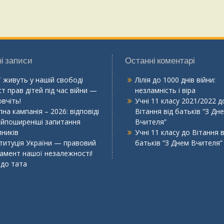
і записи
Останні коментарі
ї живуть у нашій свободі
Лілія
до
1000 днів війни:
т прав дітей під час війни —
незламність і віра
вчіть!
Учні 11 класу 2021/2022
д
на кампанія – 2026: відповіді
Вітання від батьків “З Дн
айпоширеніші запитання
Вчителя”
пників
Учні 11 класу
до
Вітання в
титуція України — правовий
батьків “З Днем Вчителя”
амент нашої незалежності!
 до тата