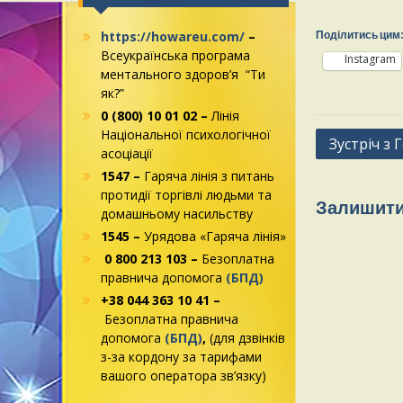
https://howareu.com/
–
Поділитись цим
Всеукраїнська програма
Instagram
ментального здоров’я “Ти
як?”
0 (800) 10 01 02 –
Лінія
Національної психологічної
Зустріч з 
асоціації
1547 –
Гаряча лінія з питань
протидії торгівлі людьми та
Залишити
домашньому насильству
1545 –
Урядова «Гаряча лінія»
0 800 213 103 –
Безоплатна
правнича допомога
(БПД)
+38 044 363 10 41 –
Безоплатна правнича
допомога
(БПД)
,
(для дзвінків
з-за кордону за тарифами
вашого оператора зв’язку)