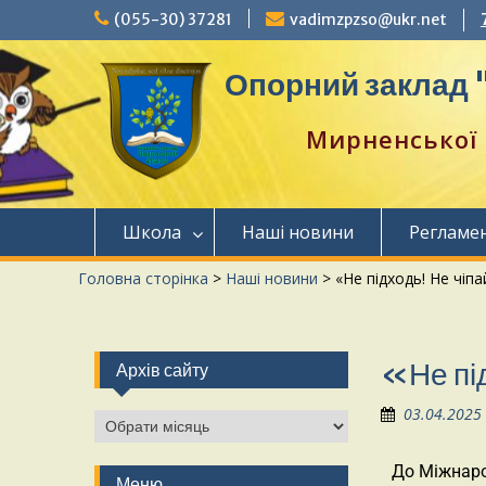
(055-30) 37281
vadimzpzso@ukr.net
Опорний заклад "
Мирненської 
Школа
Наші новини
Регламе
Головна сторінка
>
Наші новини
>
«Не підходь! Не чіпа
«Не під
Архів сайту
03.04.2025
До Міжнаро
Меню