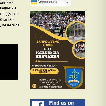
Українська
сновними
ведінки з
 предметів
ебезпечні
, де велися