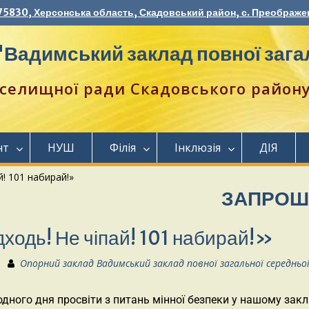
75830, Херсонська область, Скадовський район, с. Преображен
Вадимський заклад повної загал
селищної ради Скадовського району 
нт
НУШ
Філія
Інклюзія
ДІЯ
й! 101 набирай!»
ЗАПРОШУЄМО 
ходь! Не чіпай! 101 набирай!»
Опорний заклад Вадимський заклад повної загальної середньо
дного дня просвіти з питань мінної безпеки у нашому закл