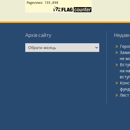
Архів сайту
Недавн
Геро
Захис
не мо
Вступ
на н
всту
Конс
фунд
Лист