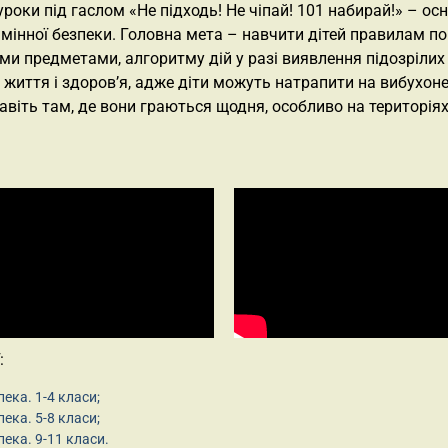
роки під гаслом «Не підходь! Не чіпай! 101 набирай!» – о
мінної безпеки. Головна мета – навчити дітей правилам по
ми предметами, алгоритму дій у разі виявлення підозрілих
 життя і здоров’я, адже діти можуть натрапити на вибухон
авіть там, де вони граються щодня, особливо на територіях
:
ека. 1-4 класи;
ека. 5-8 класи;
пека. 9-11 класи.