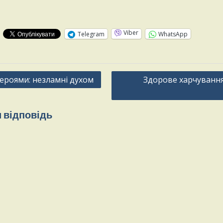
:
Viber
Telegram
WhatsApp
Героями: незламні духом
Здорове харчування
 відповідь